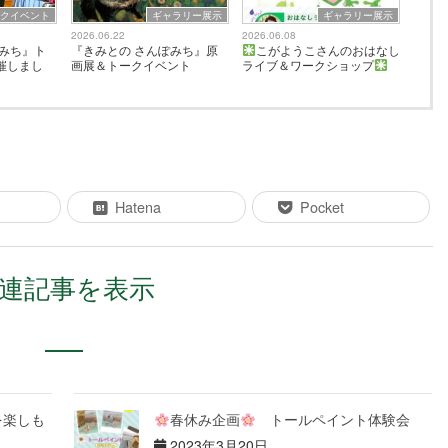
ークイベント
ギャラリー展示
ギャラリー展示
2026.06.22
2026.06.08
ぽみち』ト
『きみとの さんぽみち』原
こがようこさんのおはなし
催しまし
画展＆トークイベント
ライブ＆ワークショップ
Hatena
Pocket
連記事を表示
楽しも
春休み企画
トールペイント体験会
2023年3月20日