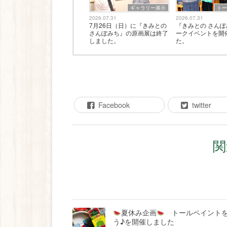
ギャラリー展示
ト
2026.07.31
2026.07.31
7月26日（日）に『きみとの
『きみとの さん
さんぽみち』の原画展は終了
ークイベントを開
しました。
た。
Facebook
twitter
関
夏休み企画
トールペイントを
う♪を開催しました