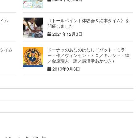
イム
《トールペイント体験会＆絵本タイム》を
開催しました
2021年12月3日
タイム
ドーナツのあなのはなし（パット・ミラ
ー・作／ヴィンセント・Ｘ／キルシュ・絵
／金原瑞人・訳／廣済堂あかつき）
2019年9月3日