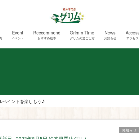
Event
Reccommend
Grimm Time
News
Acces
内
イベント
おすすめ絵本
グリムの過ごし方
お知らせ
アクセス
ルペイントを楽しもう♪
お知らせ
更新日 :
2023年8月5日
絵本専門店グリム