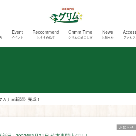
Event
Reccommend
Grimm Time
News
Acces
内
イベント
おすすめ絵本
グリムの過ごし方
お知らせ
アクセス
マカナヨ新聞》完成！
お知らせ
更新日 :
2023年3月31日
絵本専門店グリム