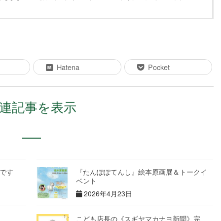
Hatena
Pocket
連記事を表示
です
『たんぽぽてんし』絵本原画展＆トークイ
ベント
2026年4月23日
こども店長の《スギヤマカナヨ新聞》完