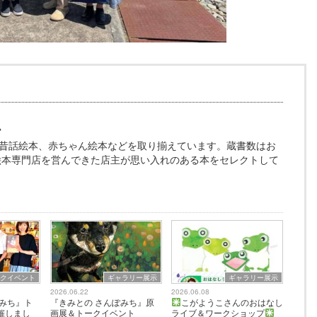
ム
昔話絵本、赤ちゃん絵本などを取り揃えています。蔵書数はお
、絵本専門店を営んできた店主が思い入れのある本をセレクトして
ークイベント
ギャラリー展示
ギャラリー展示
2026.06.22
2026.06.08
ぽみち』ト
『きみとの さんぽみち』原
こがようこさんのおはなし
催しまし
画展＆トークイベント
ライブ＆ワークショップ