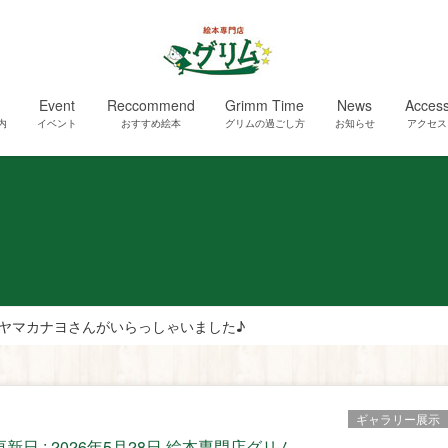
Event
Reccommend
Grimm Time
News
Acces
内
イベント
おすすめ絵本
グリムの過ごし方
お知らせ
アクセス
ヤマカナヨさんがいらっしゃいました♪
ギャラリー展示
更新日 :
2026年5月28日
絵本専門店グリム