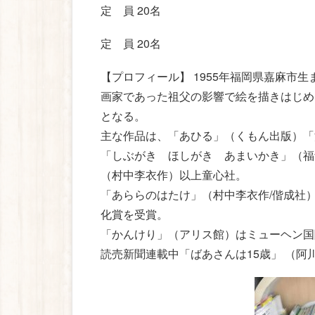
定 員 20名
定 員 20名
【プロフィール】 1955年福岡県嘉麻市
画家であった祖父の影響で絵を描きはじめ
となる。
主な作品は、「あひる」（くもん出版）「
「しぶがき ほしがき あまいかき」（福
（村中李衣作）以上童心社。
「あららのはたけ」（村中李衣作/偕成社
化賞を受賞。
「かんけり」（アリス館）はミューヘン国
読売新聞連載中「ばあさんは15歳」 （阿