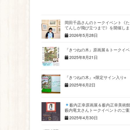
岡田千晶さんのトークイベント《た
てんしが飛び立つまで》を開催しま
2026年5月28日
『きつねの木』原画展＆トークイベ
2025年8月21日
『きつねの木』⭐︎限定サイン入り⭐︎
2025年6月2日
薮内正幸原画展＆薮内正幸美術
藪内竜太さんトークイベントのご案
2025年4月30日