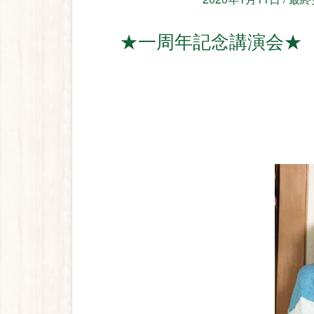
★一周年記念講演会★ 絵本作家 石川えりこさんトークイ