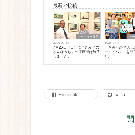
最新の投稿
ギャラリー展示
ト
2026.07.31
2026.07.31
7月26日（日）に『きみとの
『きみとの さん
さんぽみち』の原画展は終了
ークイベントを開
しました。
た。
Facebook
twitter
関