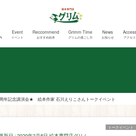
Event
Reccommend
Grimm Time
News
Acces
内
イベント
おすすめ絵本
グリムの過ごし方
お知らせ
アクセス
周年記念講演会★ 絵本作家 石川えりこさんトークイベント
トークイベント
終更新日 :
2020年2月8日
絵本専門店グリム