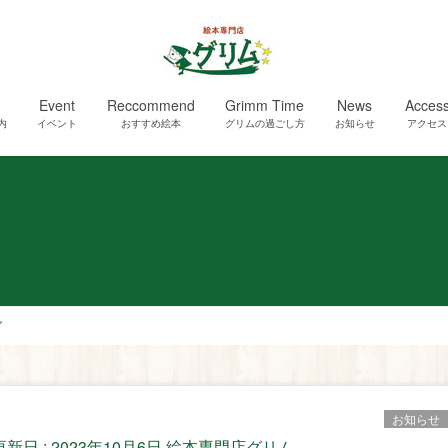
Event
Reccommend
Grimm Time
News
Acces
内
イベント
おすすめ絵本
グリムの過ごし方
お知らせ
アクセス
グ
お知らせ
更新日 :
2023年10月6日
絵本専門店グリム