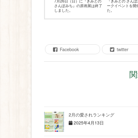
7月26日（日）に『きみとの
『きみとの さん
さんぽみち』の原画展は終了
ークイベントを開
しました。
た。
Facebook
twitter
関
2月の愛されランキング
2025年4月13日