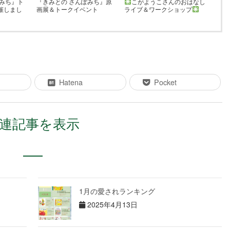
ぽみち』ト
『きみとの さんぽみち』原
こがようこさんのおはなし
催しまし
画展＆トークイベント
ライブ＆ワークショップ
Hatena
Pocket
連記事を表示
1月の愛されランキング
2025年4月13日