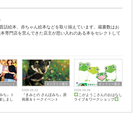
ム
昔話絵本、赤ちゃん絵本などを取り揃えています。蔵書数はお
、絵本専門店を営んできた店主が思い入れのある本をセレクトして
ークイベント
ギャラリー展示
ギャラリー展示
2026.06.22
2026.06.08
ぽみち』ト
『きみとの さんぽみち』原
こがようこさんのおはなし
催しまし
画展＆トークイベント
ライブ＆ワークショップ