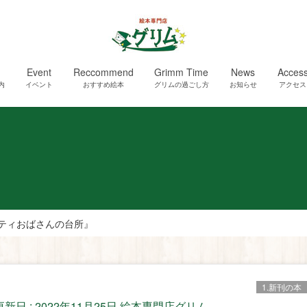
Event
Reccommend
Grimm Time
News
Acces
内
イベント
おすすめ絵本
グリムの過ごし方
お知らせ
アクセス
ティおばさんの台所』
1.新刊の本
更新日 :
2022年11月25日
絵本専門店グリム