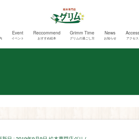
Event
Reccommend
Grimm Time
News
Acces
内
イベント
おすすめ絵本
グリムの過ごし方
お知らせ
アクセス
更新日 :
2019年9月9日
絵本専門店グリム