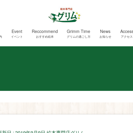
Event
Reccommend
Grimm Time
News
Acces
内
イベント
おすすめ絵本
グリムの過ごし方
お知らせ
アクセス
更新日 :
2019年9月9日
絵本専門店グリム