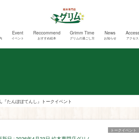
Event
Reccommend
Grimm Time
News
Acces
内
イベント
おすすめ絵本
グリムの過ごし方
お知らせ
アクセス
ん『たんぽぽてんし』トークイベント
トークイベント
更新日 :
2026年4月23日
絵本専門店グリム