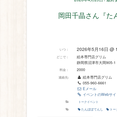
岡田千晶さん『
2026年5月16日 @ 1:
いつ：
絵本専門店グリム
どこで：
静岡県沼津市大岡905-1
2000
料金：
絵本専門店グリム
連絡先:
055-960-6661
Eメール
イベントのWebサ
トークイベント
たんぽぽてんし
トー