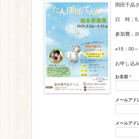
岡田千晶
日 時：5月
参加費：2
※15：0
お申し込
If
イ
お名前
*
you
ベ
are
ン
human,
メールアド
leave
ト
this
申
field
し
メールアド
blank.
込