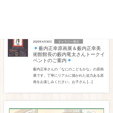
薮内正幸原画展2025年5月18日(日)〜6月8日
(日) 藪内竜太さんトークイベント稀代の動物
画家 薮内正幸 […]
ギャラリー展示
2025年4月30日
薮内正幸原画展＆薮内正幸美
術館館長の藪内竜太さんトークイ
ベントのご案内
薮内正幸さんの『なにのこどもかな』の原画
展です。丁寧にリアルに描かれた迫力ある原
画をお楽しみください。お子さん […]