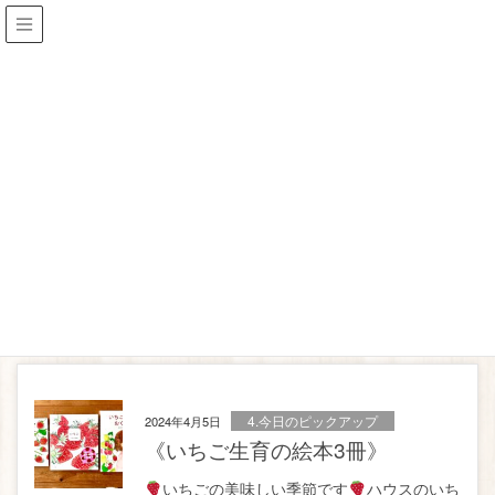
Blog
HOME
Blog
荒井真紀
荒井真紀
4.今日のピックアップ
2024年4月5日
《いちご生育の絵本3冊》
いちごの美味しい季節です
ハウスのいち